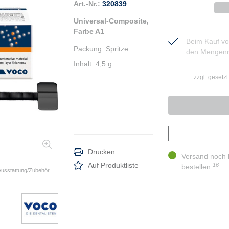
Art.-Nr.:
320839
Universal-Composite,
Farbe A1
Beim Kauf von
Packung
:
Spritze
den Mengenr
Inhalt
:
4,5 g
zzgl. gesetz
Drucken
Versand noch 
Auf Produktliste
16
bestellen.
 Ausstattung/Zubehör.