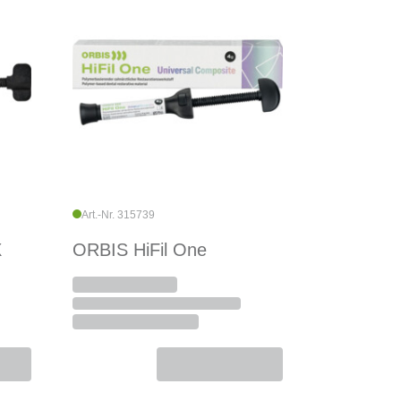
Art.-Nr. 315739
X
ORBIS HiFil One