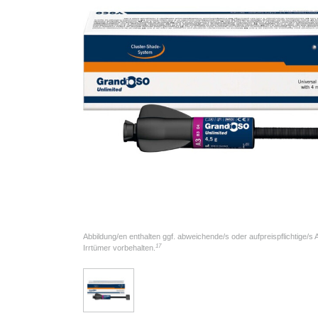
Abbildung/en enthalten ggf. abweichende/s oder aufpreispflichtige/s
17
Irrtümer vorbehalten.