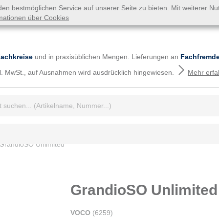
n bestmöglichen Service auf unserer Seite zu bieten. Mit weiterer N
mationen über Cookies
Fachkreise
und in praxisüblichen Mengen. Lieferungen an
Fachfremde
tzl. MwSt., auf Ausnahmen wird ausdrücklich hingewiesen.
Mehr erfa
iff:
GrandioSO Unlimited
GrandioSO Unlimited
VOCO
(
6259
)