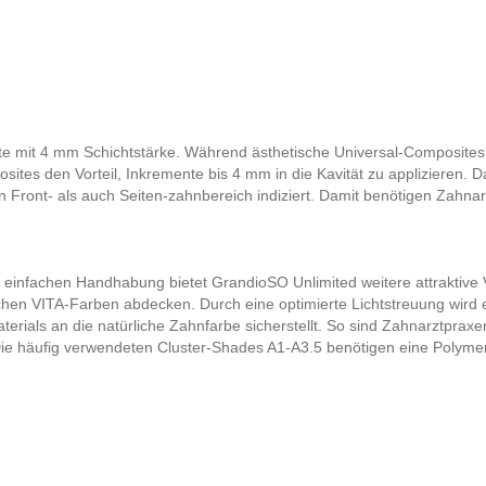
te mit 4 mm Schichtstärke. Während ästhetische Universal-Composite
sites den Vorteil, Inkremente bis 4 mm in die Kavität zu applizieren.
den Front- als auch Seiten-zahnbereich indiziert. Damit benötigen Zahna
einfachen Handhabung bietet GrandioSO Unlimited weitere attraktive 
schen VITA-Farben abdecken. Durch eine optimierte Lichtstreuung wird 
erials an die natürliche Zahnfarbe sicherstellt. So sind Zahnarztpraxen
Die häufig verwendeten Cluster-Shades A1-A3.5 benötigen eine Polymer