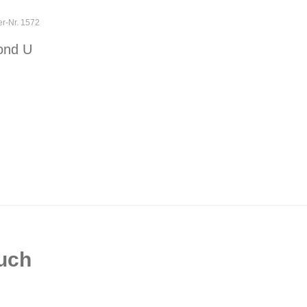
er-Nr. 1572
ond U
auch