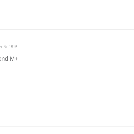
er-Nr. 1515
ond M+