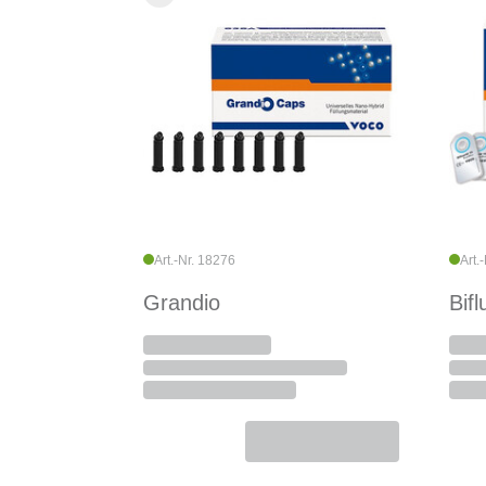
Art.-Nr. 18276
Art.
Grandio
Bifl