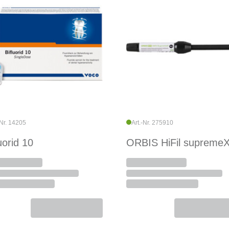
-Nr. 14205
Art.-Nr. 275910
uorid 10
ORBIS HiFil supreme