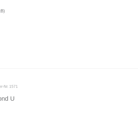
kB)
er-Nr. 1571
ond U