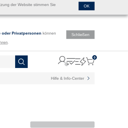
utzung der Website stimmen Sie
OK
 oder Privatpersonen
können
Schließen
hren
.
0
Items
Suchen
Hilfe & Info-Center