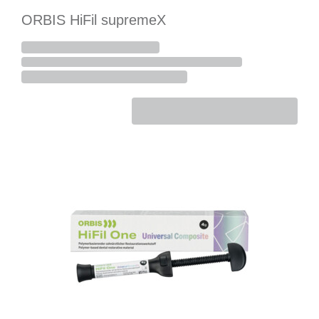
ORBIS HiFil supremeX