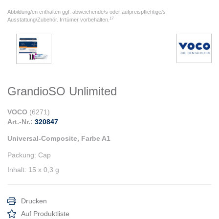
Abbildung/en enthalten ggf. abweichende/s oder aufpreispflichtige/s
17
Ausstattung/Zubehör. Irrtümer vorbehalten.
GrandioSO Unlimited
VOCO
(
6271
)
Art.-Nr.:
320847
Universal-Composite, Farbe A1
Packung
:
Cap
Inhalt
:
15 x 0,3 g
Drucken
Auf Produktliste