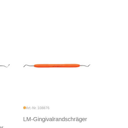
Art.-Nr. 108876
LM-Gingivalrandschräger
r,