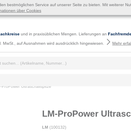
n bestmöglichen Service auf unserer Seite zu bieten. Mit weiterer N
mationen über Cookies
Fachkreise
und in praxisüblichen Mengen. Lieferungen an
Fachfremde
tzl. MwSt., auf Ausnahmen wird ausdrücklich hingewiesen.
Mehr erfa
iff:
-ProPower Ultraschallspitze
LM-ProPower Ultrasch
LM
(
100132
)