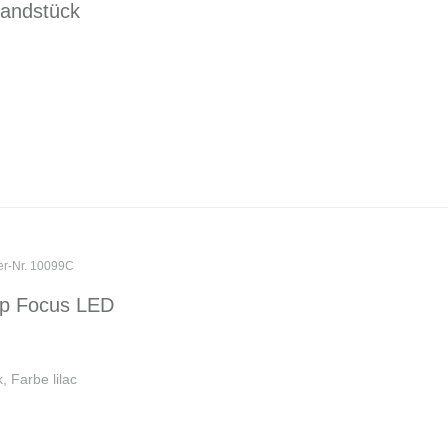
andstück
ler-Nr. 10099C
p Focus LED
 Farbe lilac