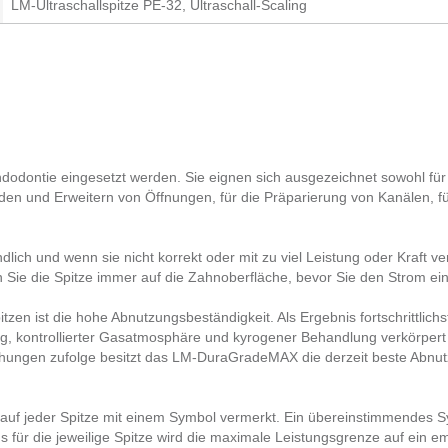
LM-Ultraschallspitze PE-32, Ultraschall-Scaling
ndodontie eingesetzt werden. Sie eignen sich ausgezeichnet sowohl für d
den und Erweitern von Öffnungen, für die Präparierung von Kanälen, f
ndlich und wenn sie nicht korrekt oder mit zu viel Leistung oder Kraft
Sie die Spitze immer auf die Zahnoberfläche, bevor Sie den Strom ein
itzen ist die hohe Abnutzungsbeständigkeit. Als Ergebnis fortschrittlich
 kontrollierter Gasatmosphäre und kyrogener Behandlung verkörper
hungen zufolge besitzt das LM-DuraGradeMAX die derzeit beste Abnut
uf jeder Spitze mit einem Symbol vermerkt. Ein übereinstimmendes S
für die jeweilige Spitze wird die maximale Leistungsgrenze auf ein em