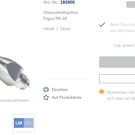
Art.-Nr.:
182800
Ultraschallspitze,
Figur PE-32
Beim Kauf von
Inhalt
:
1 Stück
den Mengenr
zzgl. gesetz
Drucken
Momentan vergr
Auf Produktliste
sich bitte an 
 Ausstattung/Zubehör.