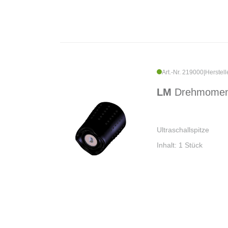
Art.-Nr. 219000
|
Herstell
LM
Drehmoment
Ultraschallspitze
Inhalt: 1 Stück