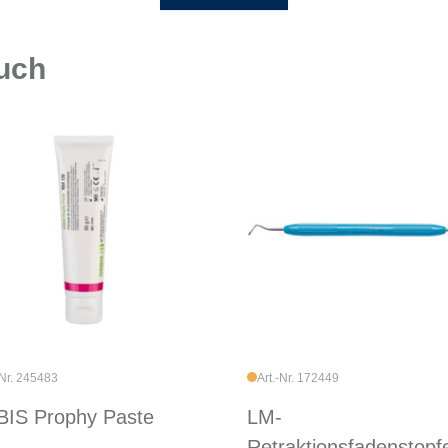
auch
-Nr. 245483
Art.-Nr. 172449
IS Prophy Paste
LM-
Retraktionsfadenstopfe