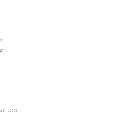
B)
B)
er-Nr. 10063