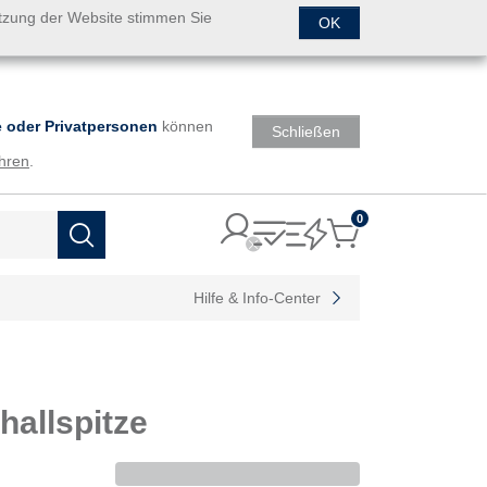
utzung der Website stimmen Sie
OK
 oder Privatpersonen
können
Schließen
hren
.
0
Items
Suchen
Hilfe & Info-Center
allspitze