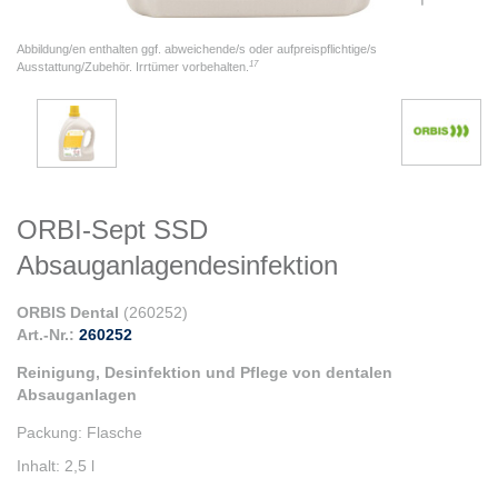
Abbildung/en enthalten ggf. abweichende/s oder aufpreispflichtige/s
17
Ausstattung/Zubehör. Irrtümer vorbehalten.
ORBI-Sept SSD
Absauganlagendesinfektion
ORBIS Dental
(
260252
)
Art.-Nr.:
260252
Reinigung, Desinfektion und Pflege von dentalen
Absauganlagen
Packung
:
Flasche
Inhalt
:
2,5 l