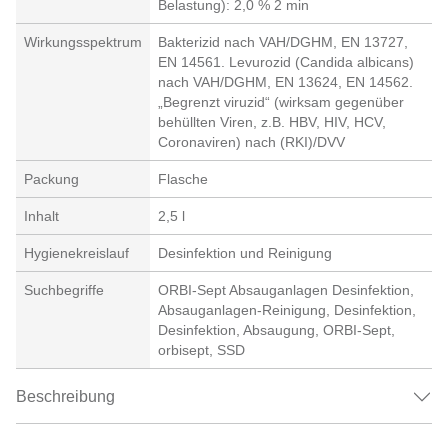
Belastung): 2,0 % 2 min
Wirkungsspektrum
Bakterizid nach VAH/DGHM, EN 13727,
EN 14561. Levurozid (Candida albicans)
nach VAH/DGHM, EN 13624, EN 14562.
„Begrenzt viruzid“ (wirksam gegenüber
behüllten Viren, z.B. HBV, HIV, HCV,
Coronaviren) nach (RKI)/DVV
Packung
Flasche
Inhalt
2,5 l
Hygienekreislauf
Desinfektion und Reinigung
Suchbegriffe
ORBI-Sept Absauganlagen Desinfektion,
Absauganlagen-Reinigung, Desinfektion,
Desinfektion, Absaugung, ORBI-Sept,
orbisept, SSD
Beschreibung