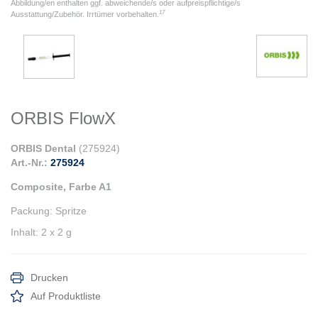
Abbildung/en enthalten ggf. abweichende/s oder aufpreispflichtige/s
17
Ausstattung/Zubehör. Irrtümer vorbehalten.
ORBIS FlowX
ORBIS Dental
(
275924
)
Art.-Nr.:
275924
Composite, Farbe A1
Packung
:
Spritze
Inhalt
:
2 x 2 g
Drucken
Auf Produktliste