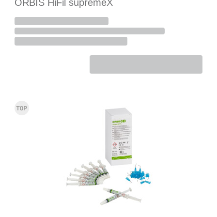
ORBIS HiFil supremeX