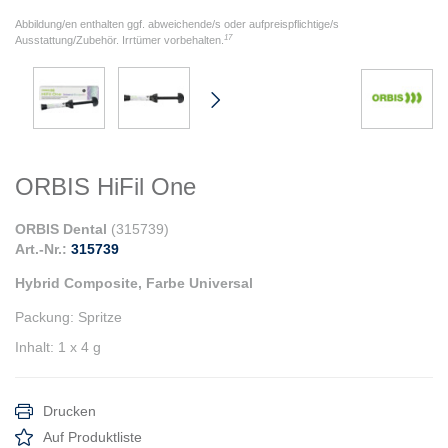
Abbildung/en enthalten ggf. abweichende/s oder aufpreispflichtige/s
17
Ausstattung/Zubehör. Irrtümer vorbehalten.
ORBIS HiFil One
ORBIS Dental
(
315739
)
Art.-Nr.:
315739
Hybrid Composite, Farbe Universal
Packung
:
Spritze
Inhalt
:
1 x 4 g
Drucken
Auf Produktliste