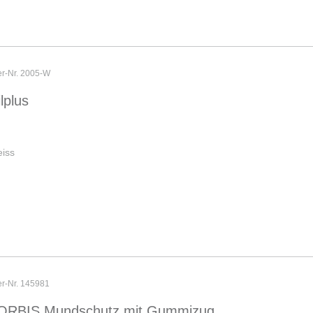
er-Nr. 2005-W
ilplus
iss
er-Nr. 145981
ORBIS Mundschutz mit Gummizug