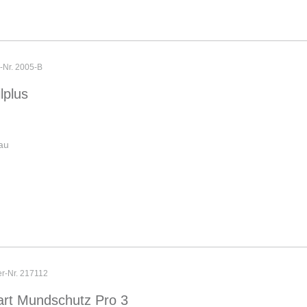
r-Nr. 2005-B
ilplus
au
er-Nr. 217112
rt Mundschutz Pro 3