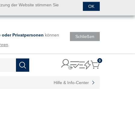
utzung der Website stimmen Sie
OK
 oder Privatpersonen
können
Schließen
hren
.
0
Items
Suchen
Hilfe & Info-Center