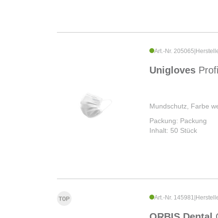
Art.-Nr. 205065
|
Herstell
Unigloves
Prof
Mundschutz, Farbe we
Packung: Packung
Inhalt: 50 Stück
Art.-Nr. 145981
|
Herstell
ORBIS Dental