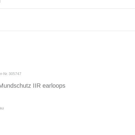
l
er-Nr. 305747
Mundschutz IIR earloops
au