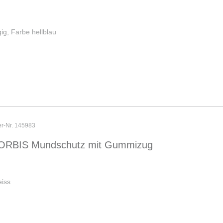
ig, Farbe hellblau
er-Nr. 145983
ORBIS Mundschutz mit Gummizug
iss