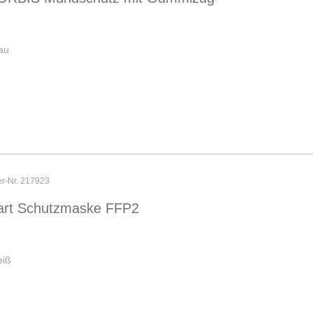
au
er-Nr. 217923
rt Schutzmaske FFP2
eiß