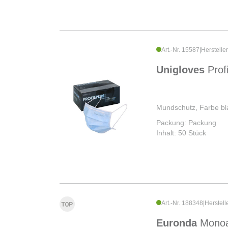
Art.-Nr. 15587
|
Herstelle
Unigloves
Prof
Mundschutz, Farbe bl
Packung: Packung
Inhalt: 50 Stück
Art.-Nr. 188348
|
Herstell
Euronda
Monoa