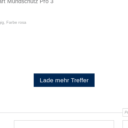
rt Mundschutz Pro 3
ig, Farbe rosa
Lade mehr Treffer