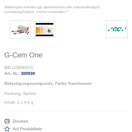
Abbildung/en enthalten ggf. abweichende/s oder aufpreispflichtige/s
17
Ausstattung/Zubehör. Irrtümer vorbehalten.
G-Cem One
GC
(
10006922
)
Art.-Nr.:
300930
Befestigungscomposite, Farbe Translucent
Packung
:
Spritze
Inhalt
:
2 x 4,6 g
Drucken
Auf Produktliste