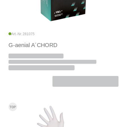
Art.-Nr. 281075
G-aenial A´CHORD