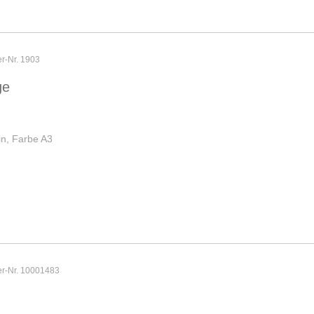
er-Nr. 1903
ge
in, Farbe A3
er-Nr. 10001483