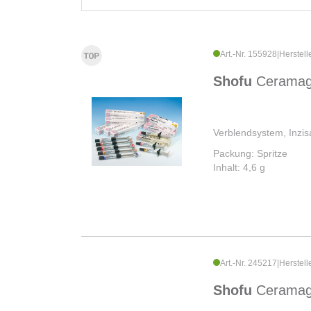
Art.-Nr. 155928
|
Herstell
Shofu
Cerama
Verblendsystem, Inzi
Packung: Spritze
Inhalt: 4,6 g
Art.-Nr. 245217
|
Herstell
Shofu
Cerama