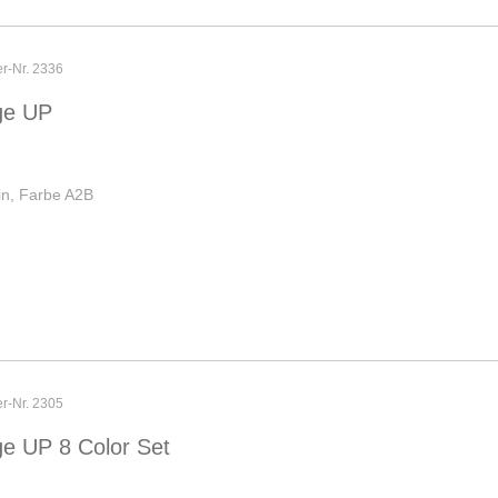
er-Nr. 2336
ge UP
in, Farbe A2B
er-Nr. 2305
e UP 8 Color Set