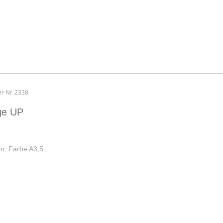
er-Nr. 2338
ge UP
n, Farbe A3,5