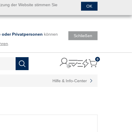
utzung der Website stimmen Sie
OK
 oder Privatpersonen
können
Schließen
hren
.
0
Items
Suchen
Hilfe & Info-Center