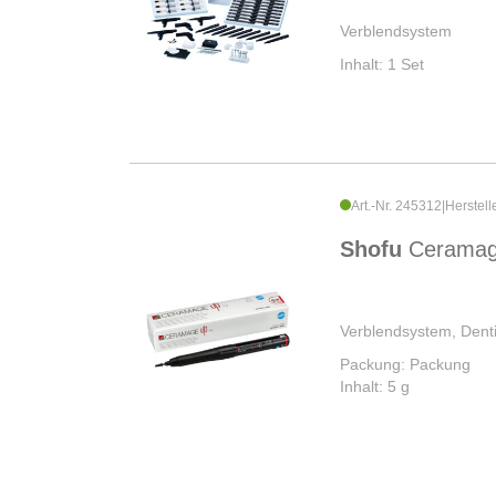
Verblendsystem
Inhalt: 1 Set
Art.-Nr. 245312
|
Herstell
Shofu
Cerama
Verblendsystem, Denti
Packung: Packung
Inhalt: 5 g