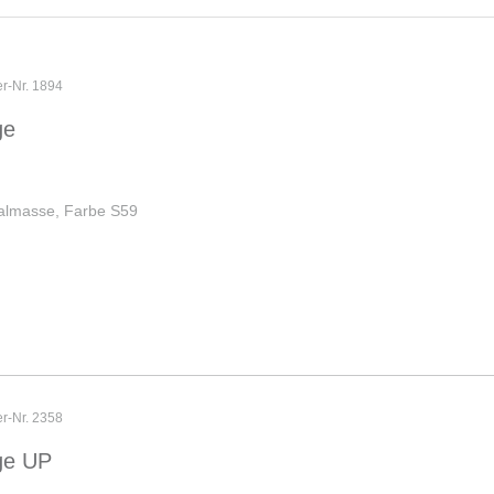
er-Nr. 1894
ge
salmasse, Farbe S59
er-Nr. 2358
ge UP