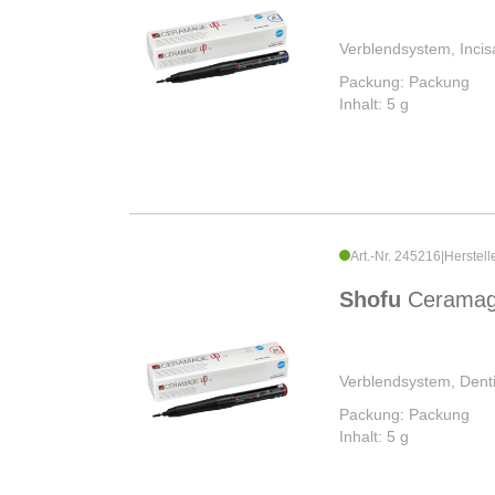
Verblendsystem, Incis
Packung: Packung
Inhalt: 5 g
Art.-Nr. 245216
|
Herstell
Shofu
Cerama
Verblendsystem, Dent
Packung: Packung
Inhalt: 5 g