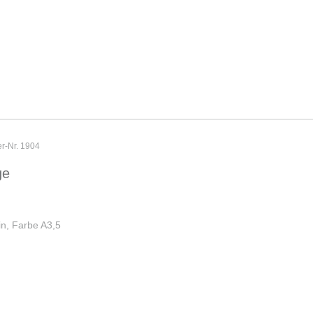
er-Nr. 1904
ge
n, Farbe A3,5