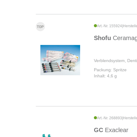
Art.-Nr. 155924
|
Herstell
Shofu
Cerama
Verblendsystem, Dent
Packung: Spritze
Inhalt: 4,6 g
Art.-Nr. 268893
|
Herstell
GC
Exaclear