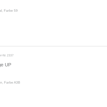
al, Farbe 59
er-Nr. 2337
ge UP
in, Farbe A3B