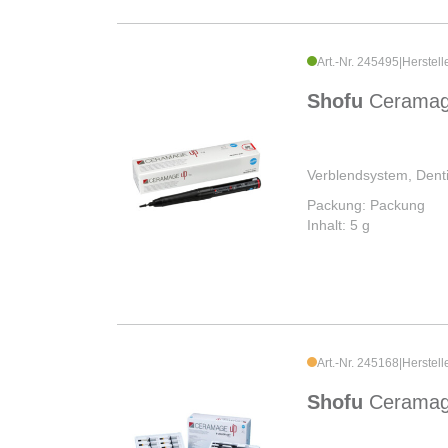
Art.-Nr. 245495
|
Herstell
Shofu
Cerama
Verblendsystem, Dent
Packung: Packung
Inhalt: 5 g
Art.-Nr. 245168
|
Herstell
Shofu
Ceramag