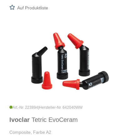
Auf Produktliste
Art.-Nr. 223894
|
Hersteller-Nr. 642040WW
Ivoclar
Tetric EvoCeram
Composite, Farbe A2