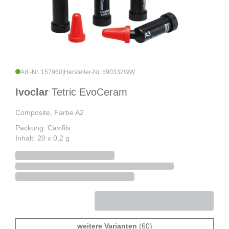
Art.-Nr. 157960
|
Hersteller-Nr. 590332WW
Ivoclar
Tetric EvoCeram
Composite, Farbe A2
Packung: Cavifils
Inhalt: 20 x 0,2 g
weitere Varianten
(60)