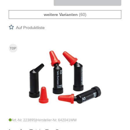
weitere Varianten
(60)
Auf Produktliste
Art.-Nr. 223895
|
Hersteller-Nr. 642041WW