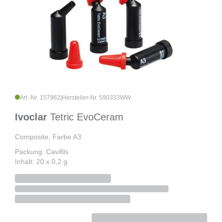
Art.-Nr. 157962
|
Hersteller-Nr. 590333WW
Ivoclar
Tetric EvoCeram
Composite, Farbe A3
Packung: Cavifils
Inhalt: 20 x 0,2 g