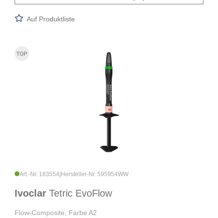
Auf Produktliste
Art.-Nr. 183554
|
Hersteller-Nr. 595954WW
Ivoclar
Tetric EvoFlow
Flow-Composite, Farbe A2