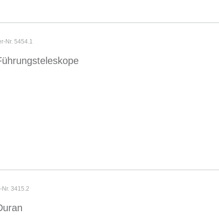
er-Nr. 5454.1
Führungsteleskope
r-Nr. 3415.2
Duran