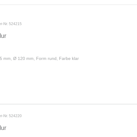
er-Nr. 524215
dur
 1,5 mm, Ø 120 mm, Form rund, Farbe klar
er-Nr. 524220
dur