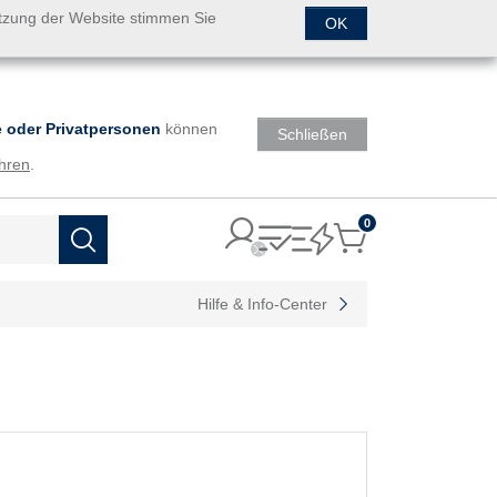
utzung der Website stimmen Sie
OK
 oder Privatpersonen
können
Schließen
hren
.
0
Items
Suchen
Hilfe & Info-Center