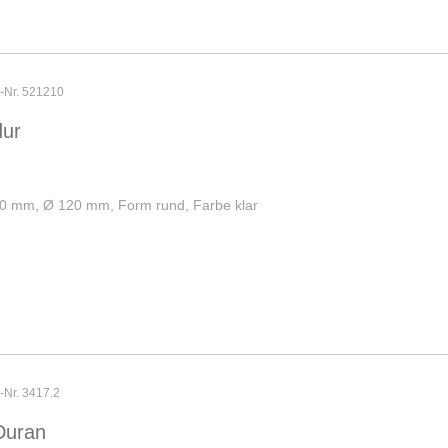
r-Nr. 521210
dur
 1,0 mm, Ø 120 mm, Form rund, Farbe klar
r-Nr. 3417.2
Duran