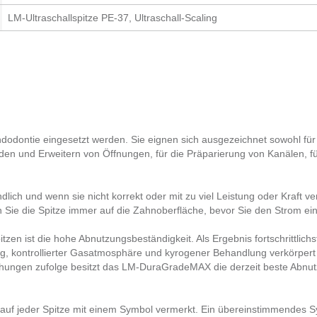
LM-Ultraschallspitze PE-37, Ultraschall-Scaling
ndodontie eingesetzt werden. Sie eignen sich ausgezeichnet sowohl für d
den und Erweitern von Öffnungen, für die Präparierung von Kanälen, f
ndlich und wenn sie nicht korrekt oder mit zu viel Leistung oder Kraft
Sie die Spitze immer auf die Zahnoberfläche, bevor Sie den Strom ein
itzen ist die hohe Abnutzungsbeständigkeit. Als Ergebnis fortschrittlich
 kontrollierter Gasatmosphäre und kyrogener Behandlung verkörper
hungen zufolge besitzt das LM-DuraGradeMAX die derzeit beste Abnut
uf jeder Spitze mit einem Symbol vermerkt. Ein übereinstimmendes S