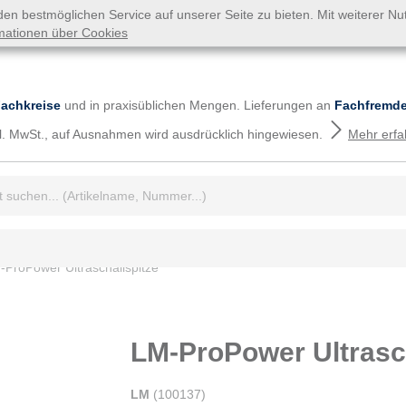
n bestmöglichen Service auf unserer Seite zu bieten. Mit weiterer N
mationen über Cookies
Fachkreise
und in praxisüblichen Mengen. Lieferungen an
Fachfremde
tzl. MwSt., auf Ausnahmen wird ausdrücklich hingewiesen.
Mehr erfa
iff:
-ProPower Ultraschallspitze
LM-ProPower Ultrasch
LM
(
100137
)