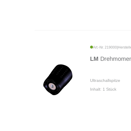
Art.-Nr. 219000
|
Herstell
LM
Drehmoment
Ultraschallspitze
Inhalt: 1 Stück