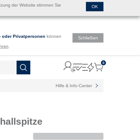
utzung der Website stimmen Sie
OK
 oder Privatpersonen
können
Schließen
hren
.
0
Items
Suchen
Hilfe & Info-Center
allspitze