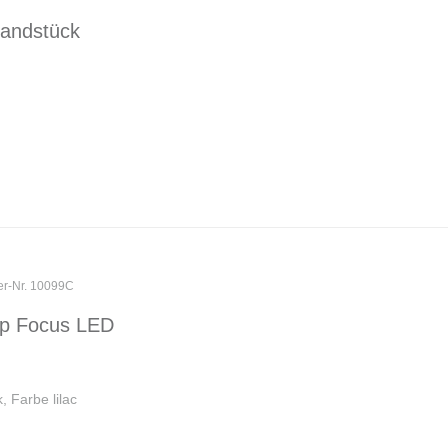
andstück
ler-Nr. 10099C
p Focus LED
 Farbe lilac