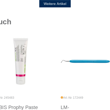
Weitere Artikel
auch
-Nr. 245483
Art.-Nr. 172449
IS Prophy Paste
LM-