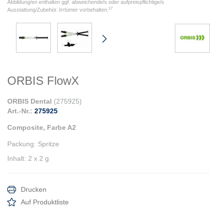
Abbildung/en enthalten ggf. abweichende/s oder aufpreispflichtige/s
17
Ausstattung/Zubehör. Irrtümer vorbehalten.
ORBIS FlowX
ORBIS Dental
(
275925
)
Art.-Nr.:
275925
Composite, Farbe A2
Packung
:
Spritze
Inhalt
:
2 x 2 g
Drucken
Auf Produktliste