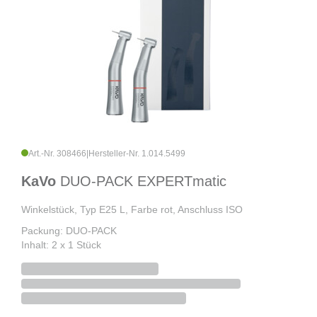
Art.-Nr. 308466
|
Hersteller-Nr. 1.014.5499
KaVo
DUO-PACK EXPERTmatic
Winkelstück, Typ E25 L, Farbe rot, Anschluss ISO
Packung: DUO-PACK
Inhalt: 2 x 1 Stück