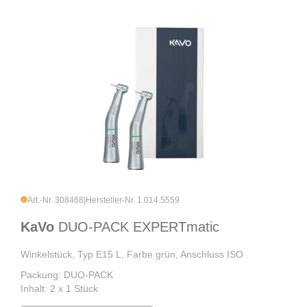
Art.-Nr. 308468
|
Hersteller-Nr. 1.014.5559
KaVo
DUO-PACK EXPERTmatic
Winkelstück, Typ E15 L, Farbe grün, Anschluss ISO
Packung: DUO-PACK
Inhalt: 2 x 1 Stück