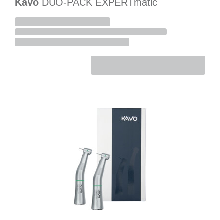
KaVo
DUO-PACK EXPERTmatic