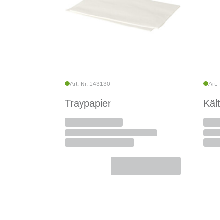
Art.-Nr. 143130
Art.
Traypapier
Käl