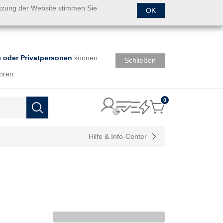
utzung der Website stimmen Sie
OK
 oder Privatpersonen
können
Schließen
hren
.
0
Items
Suchen
Hilfe & Info-Center