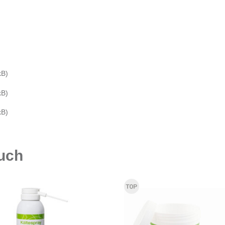
kB)
kB)
kB)
auch