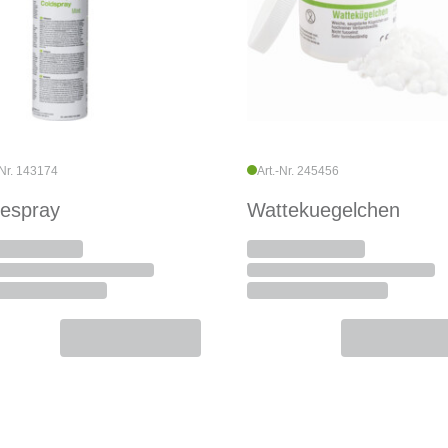
-Nr. 143174
Art.-Nr. 245456
tespray
Wattekuegelchen