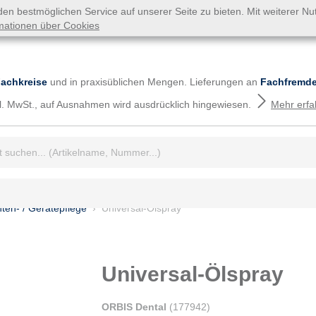
n bestmöglichen Service auf unserer Seite zu bieten. Mit weiterer N
mationen über Cookies
Fachkreise
und in praxisüblichen Mengen. Lieferungen an
Fachfremde
tzl. MwSt., auf Ausnahmen wird ausdrücklich hingewiesen.
Mehr erfa
iff:
ten- / Gerätepflege
Universal-Ölspray
Universal-Ölspray
ORBIS Dental
(
177942
)