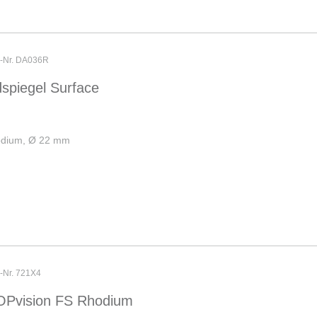
r-Nr. DA036R
spiegel Surface
odium, Ø 22 mm
r-Nr. 721X4
OPvision FS Rhodium