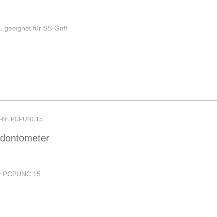
 geeignet für SS-Griff
er-Nr. PCPUNC15
dontometer
ur PCPUNC 15