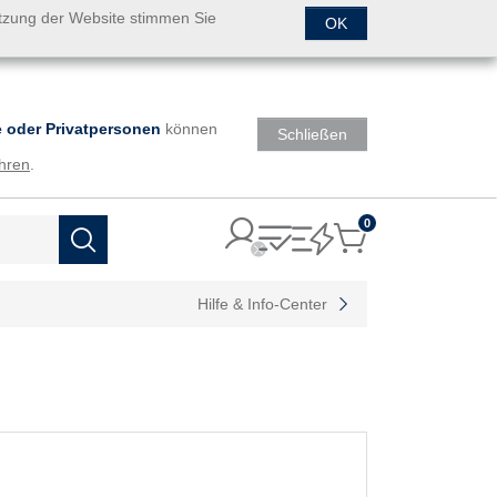
utzung der Website stimmen Sie
OK
 oder Privatpersonen
können
Schließen
hren
.
0
Items
Suchen
Hilfe & Info-Center