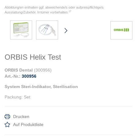
Abbildung/en enthalten ggf. abweichende/s oder aufpreispflichtige/s
17
Ausstattung/Zubehör. Irrtümer vorbehalten.
ORBIS Helix Test
ORBIS Dental
(
300956
)
Art.-Nr.:
300956
System Steri-Indikator, Sterilisation
Packung
:
Set
Drucken
Auf Produktliste